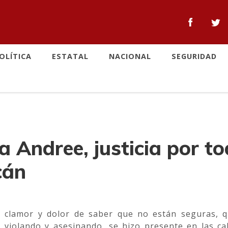
OLÍTICA
ESTATAL
NACIONAL
SEGURIDAD
ia Andree, justicia por to
cán
, de clamor y dolor de saber que no están seguras,
 violando y asesinando, se hizo presente en las cal