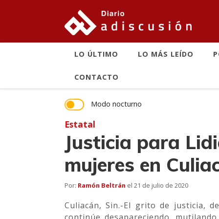
LO ÚLTIMO
LO MÁS LEÍDO
P
CONTACTO
Modo nocturno
Estatal
Justicia para Lid
mujeres en Culia
Por:
Ramón Beltrán
el
21 de julio de 2020
Culiacán, Sin.-El grito de justicia
continúe desapareciendo, mutilando,