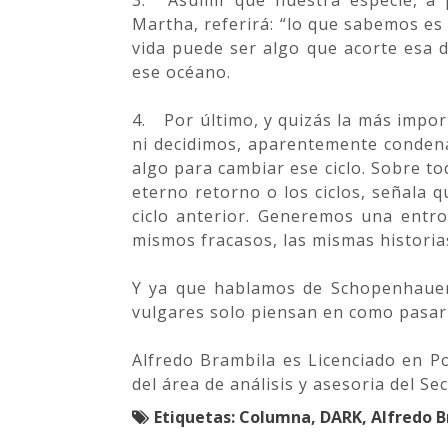
3.
Asumir que nuestra especie, a
Martha, referirá: “lo que sabemos es
vida puede ser algo que acorte esa 
ese océano.
4.
Por último, y quizás la más impo
ni decidimos, aparentemente condena
algo para cambiar ese ciclo. Sobre tod
eterno retorno o los ciclos, señala 
ciclo anterior. Generemos una entro
mismos fracasos, las mismas historia
Y ya que hablamos de Schopenhauer 
vulgares solo piensan en como pasar 
Alfredo Brambila es Licenciado en Po
del área de análisis y asesoria del Se
Etiquetas:
Columna, DARK, Alfredo 