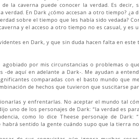
e de la caverna puede conocer la verdad. Es decir,
la verdad. En Dark ¿cómo accesan a otro tiempo? ¿a d
 verdad sobre el tiempo que les había sido vedada? Co
averna y el acceso a otro tiempo no es casual, y es u
evidentes en Dark, y que sin duda hacen falta en est
agobiado por mis circunstancias o problemas o que 
s -de aquí en adelante a Dark-. Me ayudan a enten
ignificantes comparadas con el basto mundo que me 
mbinación de hechos que tuvieron que suscitarse para
tionarlas y enfrentarlas. No aceptar el mundo tal có
ijo uno de los personajes de Dark: “la verdad es para
ndencia, como lo dice Theese personaje de Dark: “
 habrá sentido la gente cuándo supo que la tierra n