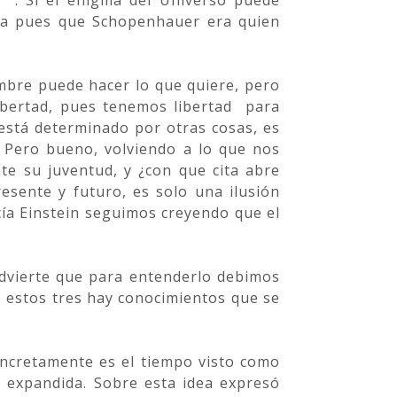
 “. Si el enigma del Universo puede
eía pues que Schopenhauer era quien
mbre puede hacer lo que quiere, pero
libertad, pues tenemos libertad para
está determinado por otras cosas, es
Pero bueno, volviendo a lo que nos
te su juventud, y ¿con que cita abre
resente y futuro, es solo una ilusión
cía Einstein seguimos creyendo que el
dvierte que para entenderlo debimos
e estos tres hay conocimientos que se
oncretamente es el tiempo visto como
s expandida. Sobre esta idea expresó