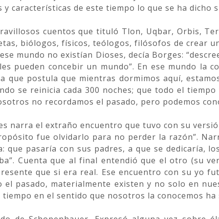
 y características de este tiempo lo que se ha dicho 
avillosos cuentos que tituló Tlon, Uqbar, Orbis, Tert
as, biólogos, físicos, teólogos, filósofos de crear u
 ese mundo no existían Dioses, decía Borges: “descre
es pueden concebir un mundo”. En ese mundo la con
una que postula que mientras dormimos aquí, estamos
o se reinicia cada 300 noches; que todo el tiempo 
nosotros no recordamos el pasado, pero podemos cono
ges narra el extraño encuentro que tuvo con su versió
 propósito fue olvidarlo para no perder la razón”. Na
: que pasaría con sus padres, a que se dedicaría, los
aba”. Cuenta que al final entendió que el otro (su v
presente que si era real. Ese encuentro con su yo f
 o el pasado, materialmente existen y no solo en nues
l tiempo en el sentido que nosotros la conocemos ha