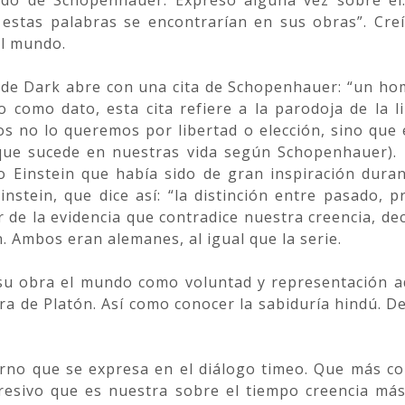
do de Schopenhauer. Expresó alguna vez sobre él:
 estas palabras se encontrarían en sus obras”. Cr
el mundo.
 de Dark abre con una cita de Schopenhauer: “un ho
o como dato, esta cita refiere a la parodoja de la 
s no lo queremos por libertad o elección, sino que 
que sucede en nuestras vida según Schopenhauer). 
o Einstein que había sido de gran inspiración duran
nstein, que dice así: “la distinción entre pasado, p
 de la evidencia que contradice nuestra creencia, de
 Ambos eran alemanes, al igual que la serie.
 su obra el mundo como voluntad y representación a
bra de Platón. Así como conocer la sabiduría hindú. D
torno que se expresa en el diálogo timeo. Que más c
gresivo que es nuestra sobre el tiempo creencia má