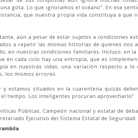
 pesar de sus conquistas aún ignora muchas cosas
 una gota. Lo que ignoramos el océano”. En ese sentid
distancia, que nuestra propia vida constituya a que 
rtante, aún a pesar de estar sujetos a condiciones e
dos a repetir las mismas historias de quienes nos
o, en nuestras condiciones familiares. Incluso, en la
que en cada ciclo hay una entropía, que es simpleme
pía en nuestras vidas, una variación respecto a lo
s, los mismos errores.
y estamos situados en la cuarentena quizás deberí
el tiempo. Los inteligentes procuran aprovecharlo”
liticas Públicas. Campeón nacional y estatal de deba
cretariado Ejecutivo del Sistema Estatal de Seguridad.
Brambila