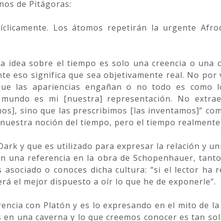
nos de Pitágoras:
íclicamente. Los átomos repetirán la urgente Afrod
ra idea sobre el tiempo es solo una creencia o una
e eso significa que sea objetivamente real. No por 
que las apariencias engañan o no todo es como l
mundo es mi [nuestra] representación. No extrae
s], sino que las prescribimos [las inventamos]” como
nuestra noción del tiempo, pero el tiempo realmente
 Dark y que es utilizado para expresar la relación y u
n una referencia en la obra de Schopenhauer, tanto
s asociado o conoces dicha cultura: “si el lector ha r
rá el mejor dispuesto a oír lo que he de exponerle”.
rencia con Platón y es lo expresando en el mito de l
 en una caverna y lo que creemos conocer es tan solo