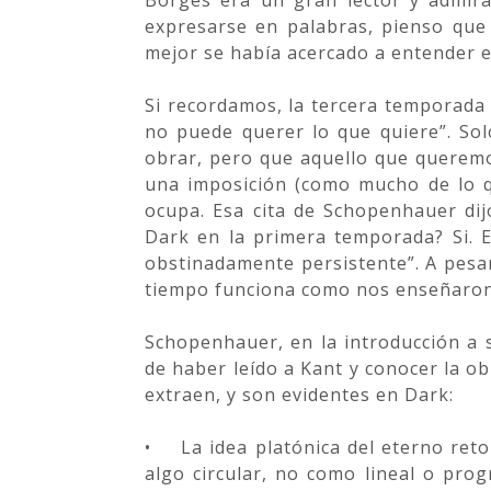
Borges era un gran lector y admira
expresarse en palabras, pienso que
mejor se había acercado a entender 
Si recordamos, la tercera temporada
no puede querer lo que quiere”. Sol
obrar, pero que aquello que queremo
una imposición (como mucho de lo 
ocupa. Esa cita de Schopenhauer dij
Dark en la primera temporada? Si. Ei
obstinadamente persistente”. A pesar
tiempo funciona como nos enseñaron.
Schopenhauer, en la introducción a
de haber leído a Kant y conocer la o
extraen, y son evidentes en Dark:
•
La idea platónica del eterno re
algo circular, no como lineal o pro